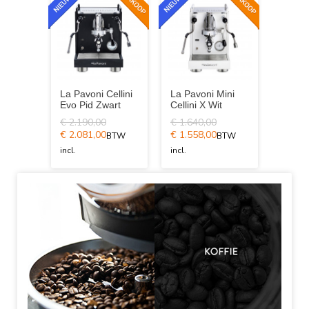
La Pavoni Cellini
La Pavoni Mini
La Pav
Evo Pid Zwart
Cellini X Wit
Cellini
€ 2.190,00
€ 1.640,00
€ 1.64
€ 2.081,00
€ 1.558,00
€ 1.55