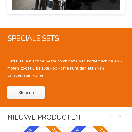
SPECIALE SETS
Caffè Italia biedt de beste combinatie van koffiemachine en -
molen, zodat u bij elke kop koffie kunt genieten
van
versgemalen koffie
Shop nu
NIEUWE PRODUCTEN