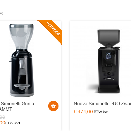
en)
Simonelli Grinta
Nuova Simonelli DUO Zwar
 AMMT
€ 474,00
,00
,00