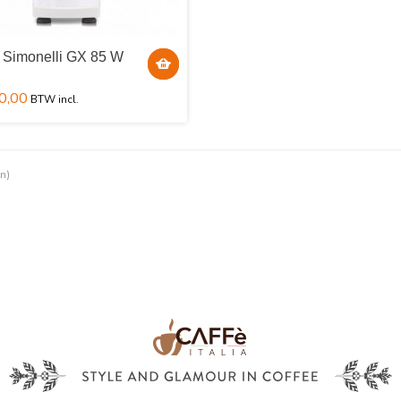
 Simonelli GX 85 W
0,00
en)