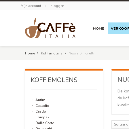
Mijn account
Inloggen
HOME
VERKOO
Home
Koffiemolens
Nuova Simonelli
NUO
KOFFIEMOLENS
De ko
de kof
Anfim
kwalit
Casadio
Ceado
Compak
Dalla Corte
Sorteer 
De Longhi