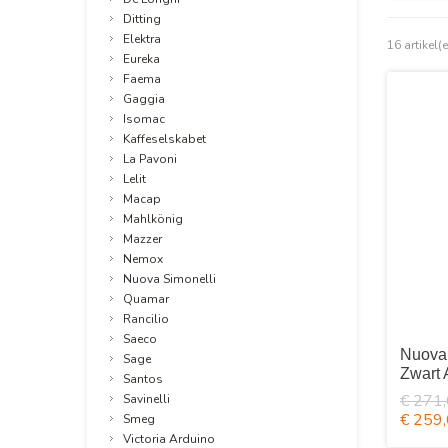
Ditting
Elektra
16 artikel(
Eureka
Faema
Gaggia
Isomac
Kaffeselskabet
La Pavoni
Lelit
Macap
Mahlkönig
Mazzer
Nemox
Nuova Simonelli
Quamar
Rancilio
Saeco
Nuova 
Sage
Zwart
Santos
€ 271
Savinelli
€ 259
Smeg
Victoria Arduino