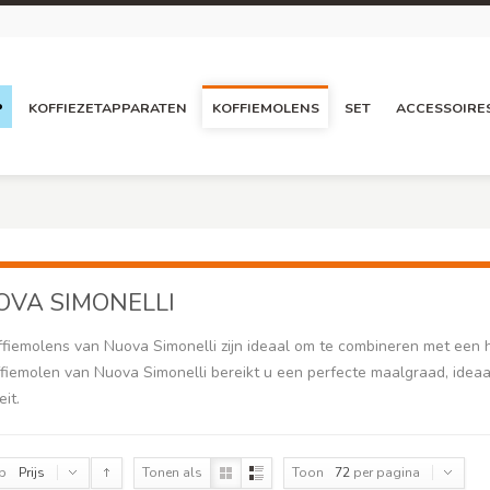
P
KOFFIEZETAPPARATEN
KOFFIEMOLENS
SET
ACCESSOIRE
VA SIMONELLI
ffiemolens van Nuova Simonelli zijn ideaal om te combineren met een 
fiemolen van Nuova Simonelli bereikt u een perfecte maalgraad, idea
eit.
op
Prijs
Tonen als
Toon
72
per pagina