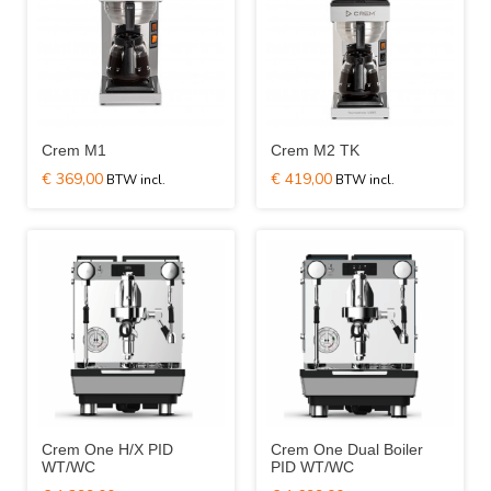
Crem M1
Crem M2 TK
€ 369,00
€ 419,00
Crem One H/X PID
Crem One Dual Boiler
WT/WC
PID WT/WC