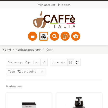
Mijn account
Inloggen
Home
Koffiezetapparaten
Crem
Sorteer op
Prijs
Tonen als
Toon
72
per pagina
6 artikel(en)