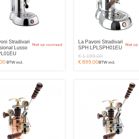
oni Stradivari
La Pavoni Stradivari
Niet op voorraad
Niet op
sional Lusso
SPH LPLSPH01EU
PL01EU
€ 1.199,00
,00
€ 899,00