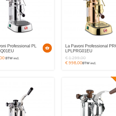
oni Professional PL
La Pavoni Professional P
LQ01EU
LPLPRG01EU
,00
€ 1.299,00
€ 998,00