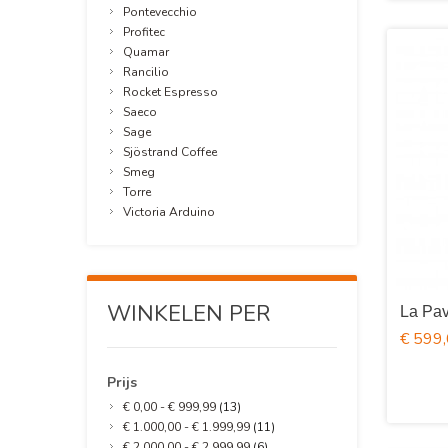
Pontevecchio
Profitec
Quamar
Rancilio
Rocket Espresso
Saeco
Sage
Sjöstrand Coffee
Smeg
Torre
Victoria Arduino
WINKELEN PER
La Pav
€ 599
Prijs
€ 0,00
-
€ 999,99
(13)
€ 1.000,00
-
€ 1.999,99
(11)
€ 2.000,00
-
€ 2.999,99
(6)