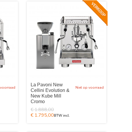
La Pavoni New
 voorraad
Niet op voorraad
Cellini Evolution &
New Kube Mill
Cromo
€ 1.888,00
€ 1.795,00