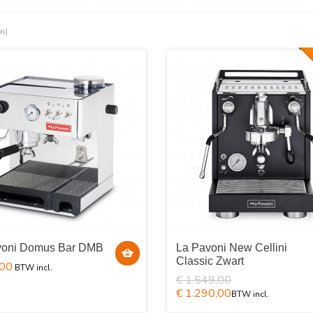
en)
voni Domus Bar DMB
La Pavoni New Cellini
Classic Zwart
,00
€ 1.549,00
€ 1.290,00