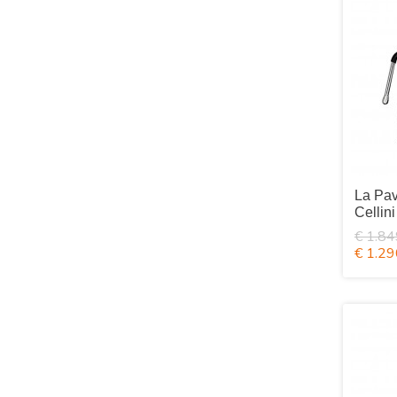
La Pa
Cellin
€ 1.84
€ 1.29