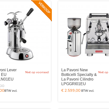
oni Lever
La Pavoni New
Niet op voorraad
Niet op
o EU
Botticelli Specialty &
LN01EU
La Pavoni Cilindro
LPGGRI01EU
,00
,00
€ 2.599,00