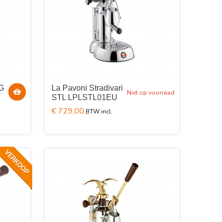
RG
La Pavoni Stradivari
Niet op voorraad
STL LPLSTL01EU
€ 729,00