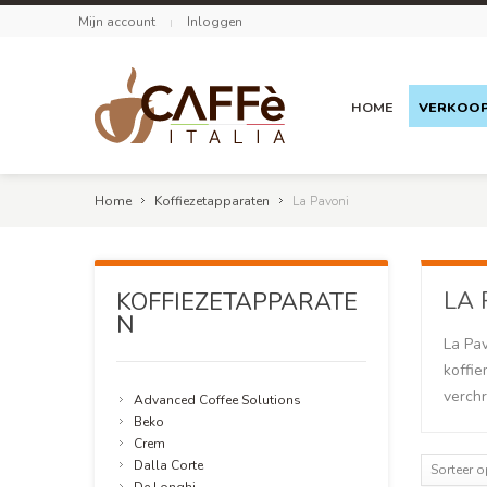
Mijn account
Inloggen
HOME
VERKOO
Home
Koffiezetapparaten
La Pavoni
LA 
KOFFIEZETAPPARATE
N
La Pav
koffi
verch
Advanced Coffee Solutions
Beko
Crem
Dalla Corte
Sorteer 