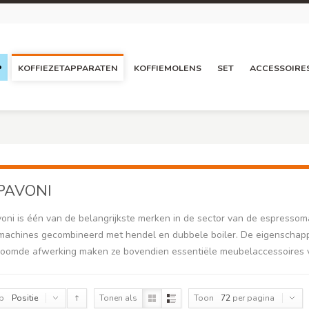
P
KOFFIEZETAPPARATEN
KOFFIEMOLENS
SET
ACCESSOIRE
PAVONI
oni is één van de belangrijkste merken in de sector van de espressom
emachines gecombineerd met hendel en dubbele boiler. De eigenschapp
roomde afwerking maken ze bovendien essentiële meubelaccessoires voo
op
Positie
Tonen als
Toon
72
per pagina