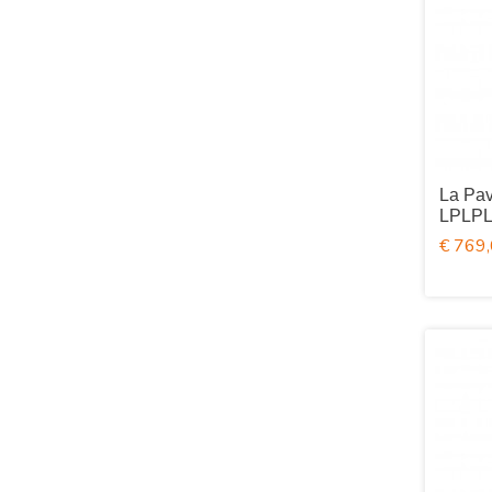
La Pav
LPLP
€ 769