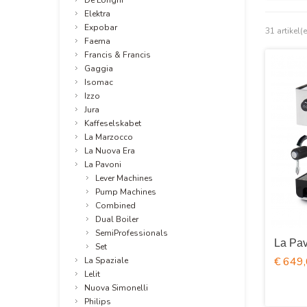
De Longhi
Elektra
Expobar
31 artikel(
Faema
Francis & Francis
Gaggia
Isomac
Izzo
Jura
Kaffeselskabet
La Marzocco
La Nuova Era
La Pavoni
Lever Machines
Pump Machines
Combined
Dual Boiler
SemiProfessionals
La Pa
Set
€ 649
La Spaziale
Lelit
Nuova Simonelli
Philips