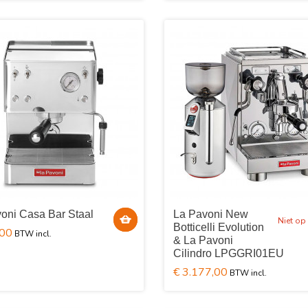
oni Casa Bar Staal
La Pavoni New
Niet op
Botticelli Evolution
,00
& La Pavoni
Cilindro LPGGRI01EU
€ 3.177,00