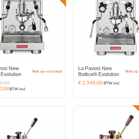
voni New
La Pavoni New
Niet op voorraad
Niet op
i Evolution
Botticelli Evolution
9,00
€ 2.349,00
0,00