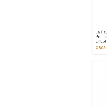
La Pav
Profes
LPLS
€ 809