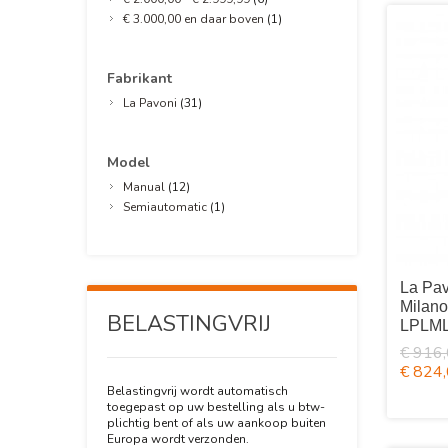
€ 3.000,00
en daar boven
(1)
Fabrikant
La Pavoni
(31)
Model
Manual
(12)
Semiautomatic
(1)
La Pav
Milan
BELASTINGVRIJ
LPLM
€ 916
€ 824
Belastingvrij wordt automatisch
toegepast op uw bestelling als u btw-
plichtig bent of als uw aankoop buiten
Europa wordt verzonden.