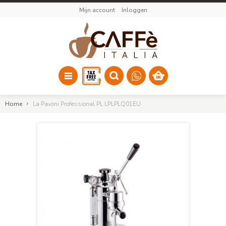
Mijn account
Inloggen
Home
La Pavoni Professional PL LPLPLQ01EU