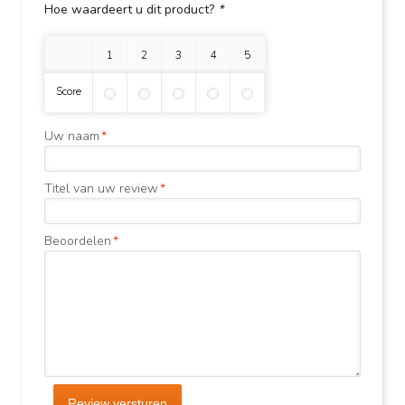
Hoe waardeert u dit product?
*
1 ster
2 sterren
3 sterren
4 sterren
5 sterren
Score
Uw naam
*
Titel van uw review
*
Beoordelen
*
Review versturen