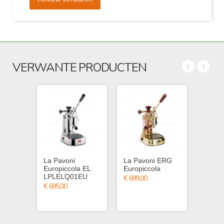
VERWANTE PRODUCTEN
La Pavoni
La Pavoni ERG
La Pa
Europiccola EL
Europiccola
Profe
LPLELQ01EU
LPLP
€ 699,00
€ 695,00
€ 1
€ 9