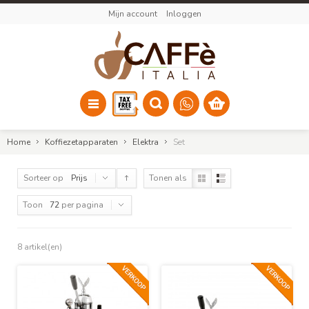
Mijn account
Inloggen
Home
Koffiezetapparaten
Elektra
Set
Sorteer op
Prijs
Tonen als
Toon
72
per pagina
8 artikel(en)