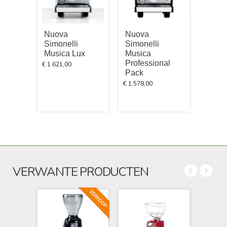
Nuova
Nuova
Nuov
Simonelli
Simonelli
Simon
Musica Lux
Musica
Music
Professional
Profe
€ 1.621,00
Pack
Pack
€ 1.578,00
€ 1.735
VERWANTE PRODUCTEN