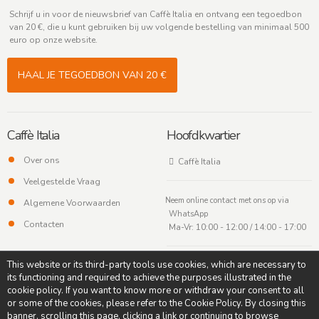
Schrijf u in voor de nieuwsbrief van Caffè Italia en ontvang een tegoedbon
van 20 €, die u kunt gebruiken bij uw volgende bestelling van minimaal 500
euro op onze website.
HAAL JE TEGOEDBON VAN 20 €
Caffè Italia
Hoofdkwartier
Over ons
Caffè Italia
Veelgestelde Vraag
Neem online contact met ons op via
Algemene Voorwaarden
WhatsApp
Contacten
Ma-Vr: 10:00 - 12:00 / 14:00 - 17:00
This website or its third-party tools use cookies, which are necessary to
its functioning and required to achieve the purposes illustrated in the
cookie policy. If you want to know more or withdraw your consent to all
or some of the cookies, please refer to the Cookie Policy. By closing this
banner, scrolling this page, clicking a link or continuing to browse