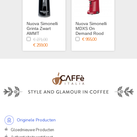
Nuova Simonelli
Nuova Simonelli
Nuova 
Grinta Zwart
MDXS On
MDXS
AMMT
Demand Rood
Deman
€ 955,00
€ 9
€ 271,00
€ 259,00
Originele Producten
Gloednieuwe Producten