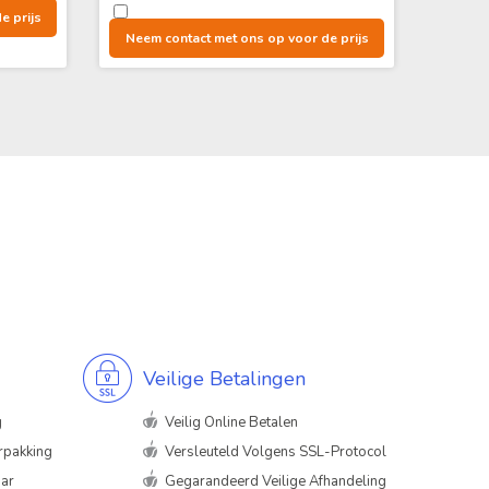
e prijs
Neem contact met ons op voor de prijs
Neem 
Veilige Betalingen
g
Veilig Online Betalen
rpakking
Versleuteld Volgens SSL-Protocol
aar
Gegarandeerd Veilige Afhandeling