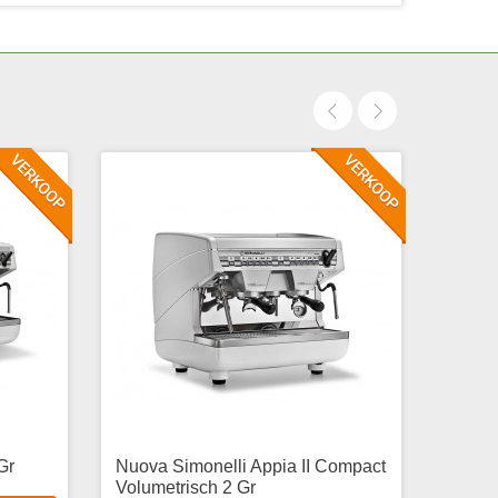
Gr
Nuova Simonelli Appia II Compact
Nuova 
Volumetrisch 2 Gr
Volum