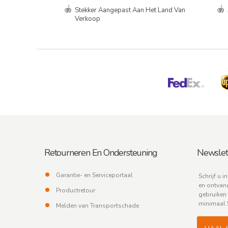
Stekker Aangepast Aan Het Land Van
Verkoop
Retourneren En Ondersteuning
Newslet
Garantie- en Serviceportaal
Schrijf u i
en ontvang
Productretour
gebruiken 
minimaal 
Melden van Transportschade