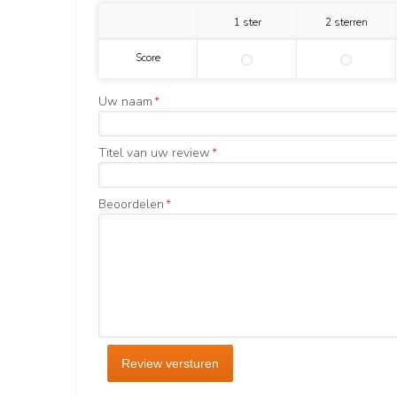
1 ster
2 sterren
Score
Uw naam
*
Titel van uw review
*
Beoordelen
*
Review versturen