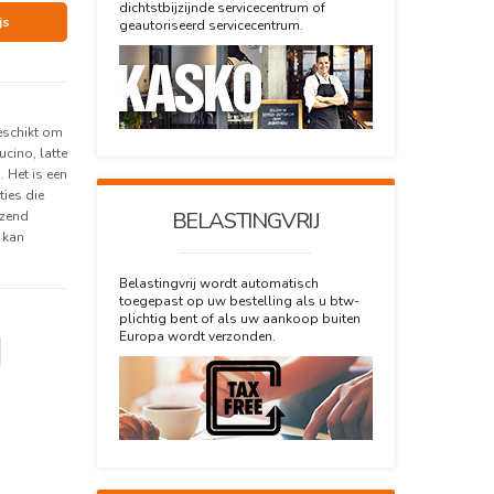
dichtstbijzijnde servicecentrum of
js
geautoriseerd servicecentrum.
eschikt om
ucino, latte
 Het is een
ties die
BELASTINGVRIJ
izend
 kan
Belastingvrij wordt automatisch
toegepast op uw bestelling als u btw-
plichtig bent of als uw aankoop buiten
Europa wordt verzonden.