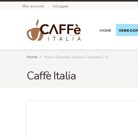
Mijn account
Inloggen
HOME
VERKOO
Home
Nuova Simonelli Appia II Compact 2 Gr
Caffè Italia