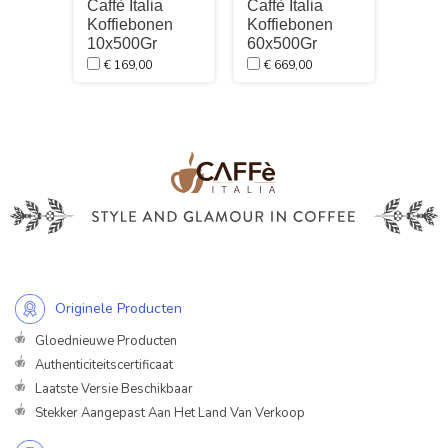
Caffè Italia
Caffè Italia
Caffè 
Koffiebonen
Koffiebonen
Koffi
10x500Gr
60x500Gr
2x50
€ 169,00
€ 669,00
€ 47
Originele Producten
Gloednieuwe Producten
Authenticiteitscertificaat
Laatste Versie Beschikbaar
Stekker Aangepast Aan Het Land Van Verkoop