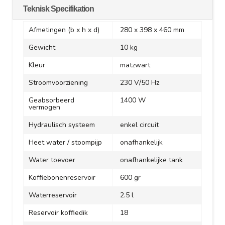
Teknisk Specifikation
Afmetingen (b x h x d)
280 x 398 x 460 mm
Gewicht
10 kg
Kleur
matzwart
Stroomvoorziening
230 V/50 Hz
Geabsorbeerd
1400 W
vermogen
Hydraulisch systeem
enkel circuit
Heet water / stoompijp
onafhankelijk
Water toevoer
onafhankelijke tank
Koffiebonenreservoir
600 gr
Waterreservoir
2.5 l
Reservoir koffiedik
18