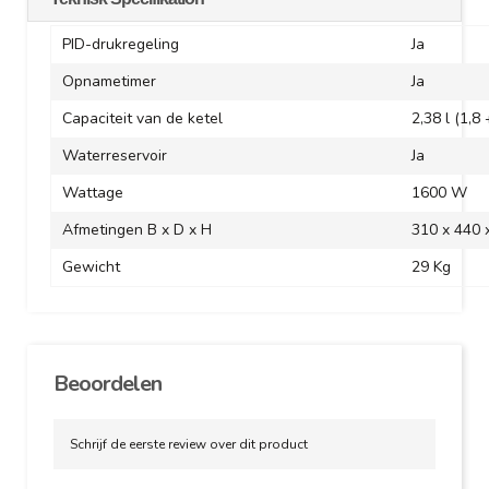
PID-drukregeling
Ja
Opnametimer
Ja
Capaciteit van de ketel
2,38 l (1,8 
Waterreservoir
Ja
Wattage
1600 W
Afmetingen B x D x H
310 x 440
Gewicht
29 Kg
Beoordelen
Schrijf de eerste review over dit product