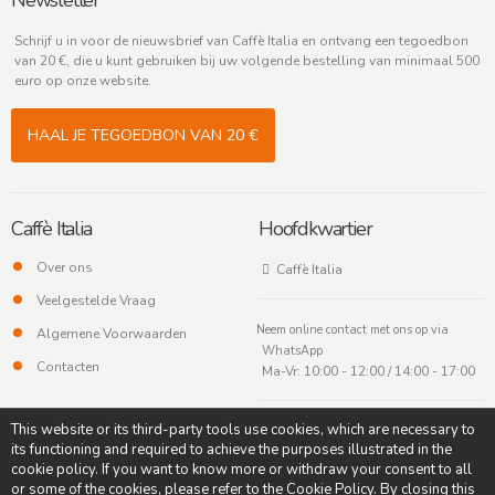
Newsletter
Schrijf u in voor de nieuwsbrief van Caffè Italia en ontvang een tegoedbon
van 20 €, die u kunt gebruiken bij uw volgende bestelling van minimaal 500
euro op onze website.
HAAL JE TEGOEDBON VAN 20 €
Caffè Italia
Hoofdkwartier
Over ons
Caffè Italia
Veelgestelde Vraag
Neem online contact met ons op via
Algemene Voorwaarden
WhatsApp
Contacten
Ma-Vr: 10:00 - 12:00 / 14:00 - 17:00
This website or its third-party tools use cookies, which are necessary to
its functioning and required to achieve the purposes illustrated in the
cookie policy. If you want to know more or withdraw your consent to all
or some of the cookies, please refer to the Cookie Policy. By closing this