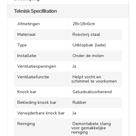
Teknisk Specifikation
Afmetingen
28×18×6cm
Materiaal
Roestvrij staal
Type
Uitklopbak (lade)
Installatie
Onder de molen
Ventilatieopeningen
Ja
Ventilatiefunctie
Helpt vocht en
schimmel te voorkomen
Knock bar
Geluidsabsorberend
Bekleding knock bar
Rubber
Verwijderbare knock bar
Ja
Reiniging
Demontabele stang
voor gemakkelijke
reiniging