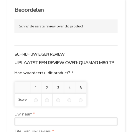
Beoordelen
Schrijf de eerste review over dit product
SCHRIJF UW EIGEN REVIEW
U PLAATST EEN REVIEW OVER:
QUAMAR M80 TP
Hoe waardeert u dit product?
*
1 ster
2 sterren
3 sterren
4 sterren
5 sterren
Score
Uw naam
*
Titel van uw review
*