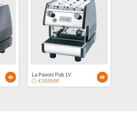
La Pavoni Pub 1V
La Pa
€ 3.539,00
€ 4