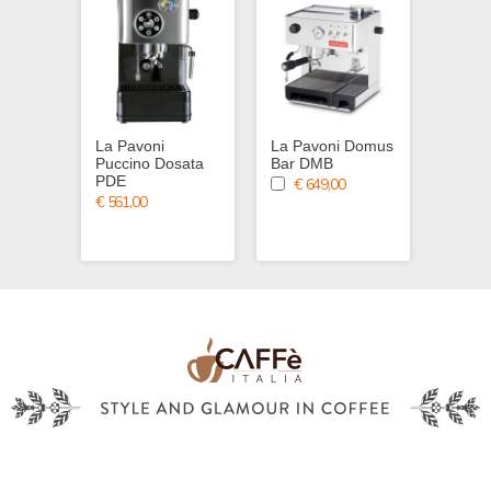
La Pavoni
La Pavoni Domus
La Pa
Puccino Dosata
Bar DMB
Bar T
PDE
DMBP
€ 649,00
€ 561,00
€ 831,0