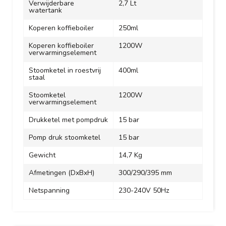
Verwijderbare
2,7 Lt
watertank
Koperen koffieboiler
250ml
Koperen koffieboiler
1200W
verwarmingselement
Stoomketel in roestvrij
400ml
staal
Stoomketel
1200W
verwarmingselement
Drukketel met pompdruk
15 bar
Pomp druk stoomketel
15 bar
Gewicht
14,7 Kg
Afmetingen (DxBxH)
300/290/395 mm
Netspanning
230-240V 50Hz