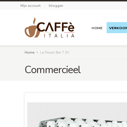
Mijn account
Inloggen
HOME
VERKOO
Home
La Pavoni Bar T 3V
Commercieel