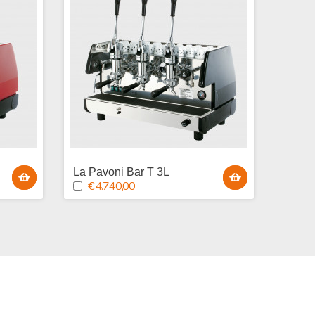
La Pavoni Bar T 3L
La Pa
€ 4.740,00
€ 4