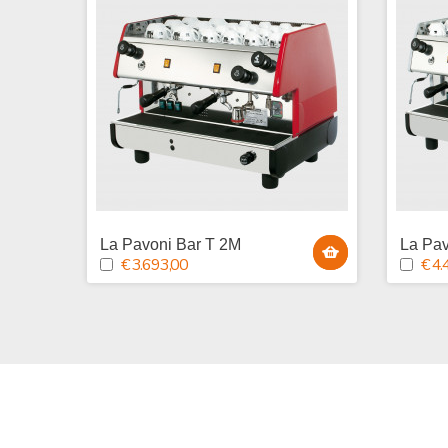
La Pavoni Bar T 2M
La Pav
€ 3.693,00
€ 4.