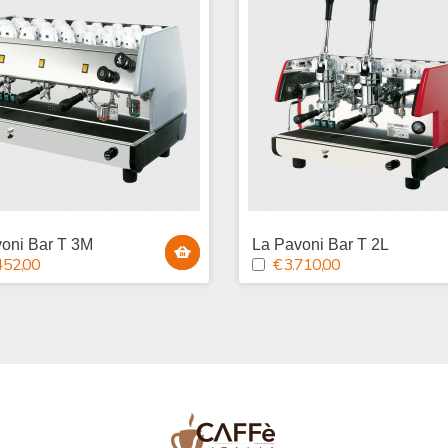
oni Bar T 3M
La Pavoni Bar T 2L
452,00
€ 3.710,00