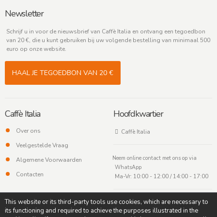
Newsletter
Schrijf u in voor de nieuwsbrief van Caffè Italia en ontvang een tegoedbon
van 20 €, die u kunt gebruiken bij uw volgende bestelling van minimaal 500
euro op onze website.
HAAL JE TEGOEDBON VAN 20 €
Caffè Italia
Hoofdkwartier
Over ons
Caffè Italia
Veelgestelde Vraag
Neem online contact met ons op via
Algemene Voorwaarden
WhatsApp
Contacten
Ma-Vr: 10:00 - 12:00 / 14:00 - 17:00
This website or its third-party tools use cookies, which are necessary to
its functioning and required to achieve the purposes illustrated in the