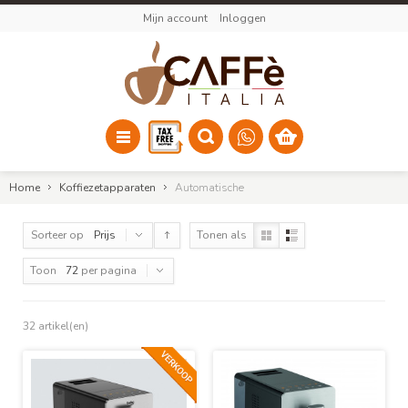
Mijn account
Inloggen
Home
Koffiezetapparaten
Automatische
Sorteer op
Prijs
Tonen als
Toon
72
per pagina
32 artikel(en)