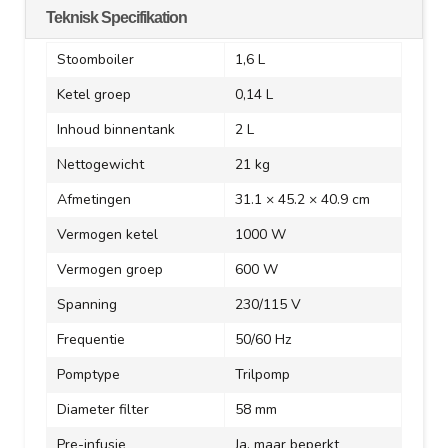
Teknisk Specifikation
Stoomboiler
1,6 L
Ketel groep
0,14 L
Inhoud binnentank
2 L
Nettogewicht
21 kg
Afmetingen
31.1 × 45.2 × 40.9 cm
Vermogen ketel
1000 W
Vermogen groep
600 W
Spanning
230/115 V
Frequentie
50/60 Hz
Pomptype
Trilpomp
Diameter filter
58 mm
Pre-infusie
Ja, maar beperkt