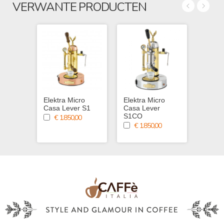
VERWANTE PRODUCTEN
Elektra Micro
Elektra Micro
Elektr
Casa Lever S1
Casa Lever
Casa 
S1CO
Chro
€ 1.850,00
€ 1.850,00
€ 1