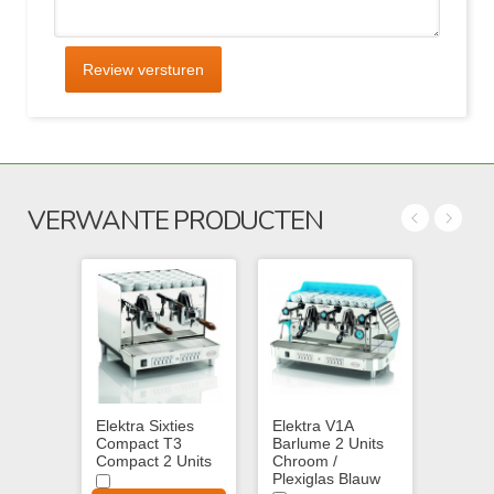
Review versturen
VERWANTE PRODUCTEN
Elektra Sixties
Elektra V1A
Elektr
Compact T3
Barlume 2 Units
Barlum
Compact 2 Units
Chroom /
Chroo
Plexiglas Blauw
Plexig