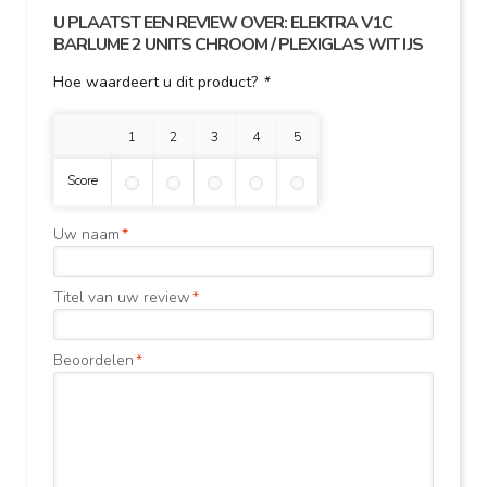
U PLAATST EEN REVIEW OVER:
ELEKTRA V1C
BARLUME 2 UNITS CHROOM / PLEXIGLAS WIT IJS
Hoe waardeert u dit product?
*
1 ster
2 sterren
3 sterren
4 sterren
5 sterren
Score
Uw naam
*
Titel van uw review
*
Beoordelen
*