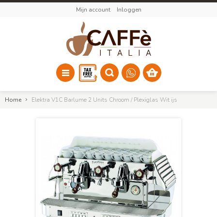
Mijn account
Inloggen
Home
Elektra V1C Barlume 2 Units Chroom / Plexiglas Wit ijs