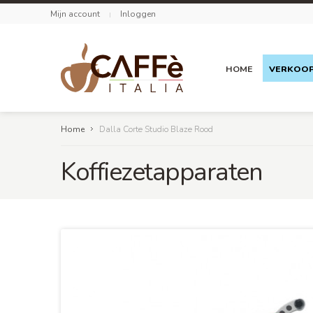
Mijn account
Inloggen
HOME
VERKOO
Home
Dalla Corte Studio Blaze Rood
Koffiezetapparaten