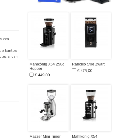
is een
, op kantoor
plezier van
Mahlkönig X54 250g
Rancilio Stile Zwart
Rancilio Kry
Hopper
€ 475,00
€ 1.050,0
€ 449,00
Mazzer Mini Timer
Mahlkönig X54
Mahlkönig Va