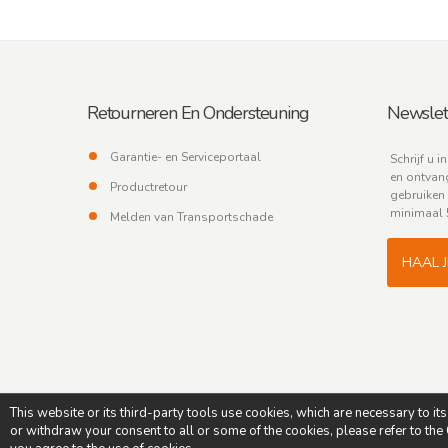
Retourneren En Ondersteuning
Newslet
Garantie- en Serviceportaal
Schrijf u i
en ontvang
Productretour
gebruiken 
minimaal 
Melden van Transportschade
HAAL 
This website or its third-party tools use cookies, which are necessary to it
or withdraw your consent to all or some of the cookies, please refer to the C
Copyright © - Caffè Italia - All rights reserved - Credits:
Soulgo