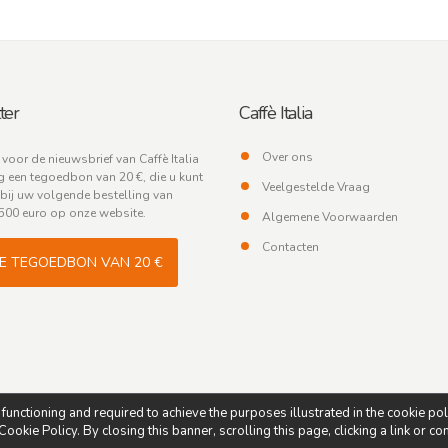
ter
Caffè Italia
Over ons
n voor de nieuwsbrief van Caffè Italia
 een tegoedbon van 20 €, die u kunt
Veelgestelde Vraag
bij uw volgende bestelling van
500 euro op onze website.
Algemene Voorwaarden
Contacten
JE TEGOEDBON VAN 20 €
s functioning and required to achieve the purposes illustrated in the cookie po
ookie Policy. By closing this banner, scrolling this page, clicking a link or c
od