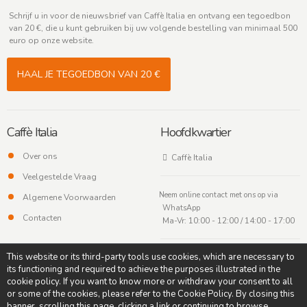
Schrijf u in voor de nieuwsbrief van Caffè Italia en ontvang een tegoedbon
van 20 €, die u kunt gebruiken bij uw volgende bestelling van minimaal 500
euro op onze website.
HAAL JE TEGOEDBON VAN 20 €
Caffè Italia
Hoofdkwartier
Over ons
Caffè Italia
Veelgestelde Vraag
Neem online contact met ons op via
Algemene Voorwaarden
WhatsApp
Contacten
Ma-Vr: 10:00 - 12:00 / 14:00 - 17:00
This website or its third-party tools use cookies, which are necessary to
its functioning and required to achieve the purposes illustrated in the
cookie policy. If you want to know more or withdraw your consent to all
or some of the cookies, please refer to the Cookie Policy. By closing this
banner, scrolling this page, clicking a link or continuing to browse