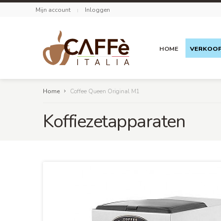
Mijn account
Inloggen
HOME
VERKOO
Home
Coffee Queen Original M1
Koffiezetapparaten