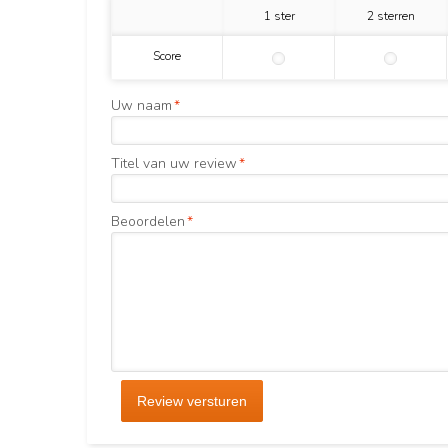
1 ster
2 sterren
Score
Uw naam
*
Titel van uw review
*
Beoordelen
*
Review versturen