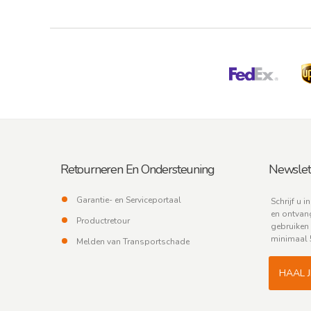
Retourneren En Ondersteuning
Newslet
Garantie- en Serviceportaal
Schrijf u i
en ontvang
Productretour
gebruiken 
minimaal 
Melden van Transportschade
HAAL 