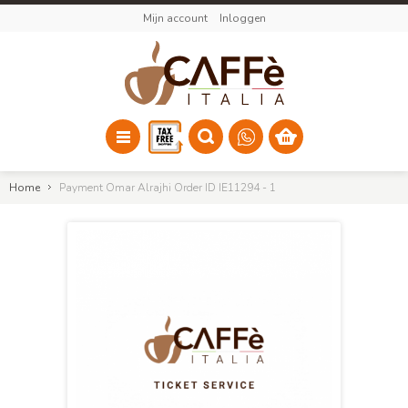
Mijn account
Inloggen
Home
Payment Omar Alrajhi Order ID IE11294 - 1